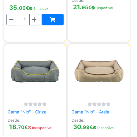
Desde:
21.
35.
95
€
00
€
Disponível
Em stock
Quantidade
Cama "Nio" - Cinza
Cama "Nio" - Areia
Desde:
Desde:
18.
30.
70
€
99
€
Indisponível
Disponível