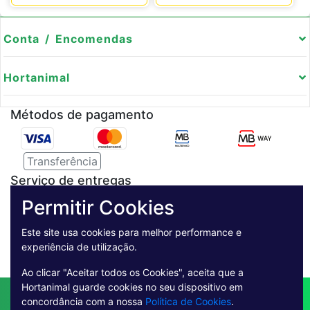
Conta / Encomendas
Hortanimal
Métodos de pagamento
Transferência
Serviço de entregas
Permitir Cookies
Pagamento Seguro
Este site usa cookies para melhor performance e
experiência de utilização.
Ao clicar "Aceitar todos os Cookies", aceita que a
Hortanimal guarde cookies no seu dispositivo em
Contactos
Envio
Condições de Venda
concordância com a nossa
Política de Cookies
.