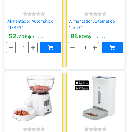
Alimentador Automático
Alimentador Automático
"Tx4+1"
"Tx5+1"
52.
81.
70
€
50
€
3-5 dias
3-5 dias
Quantidade
Quantidade