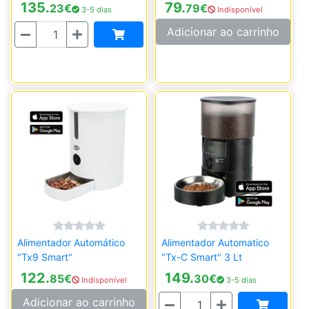
135.
79.
23
€
79
€
3-5 dias
Indisponível
Quantidade
Adicionar ao carrinho
Alimentador Automático
Alimentador Automatico
"Tx9 Smart"
"Tx-C Smart" 3 Lt
122.
149.
85
€
30
€
Indisponível
3-5 dias
Quantidade
Adicionar ao carrinho