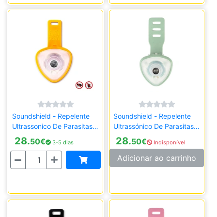
Soundshield - Repelente
Soundshield - Repelente
Ultrassonico De Parasitas -
Ultrassónico De Parasitas -
Laranja
Verde
28.
28.
50
€
50
€
3-5 dias
Indisponível
Quantidade
Adicionar ao carrinho