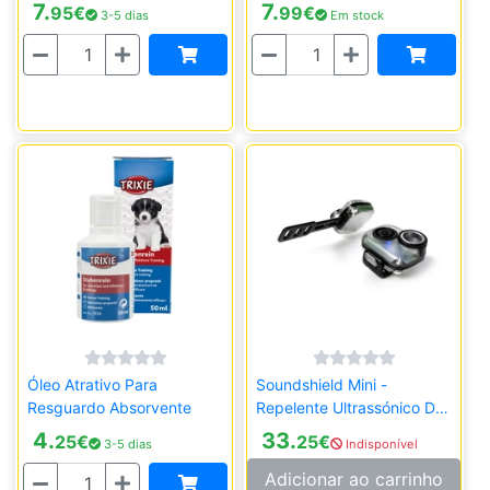
Unidades)
7.
7.
95
€
99
€
3-5 dias
Em stock
Quantidade
Quantidade
Óleo Atrativo Para
Soundshield Mini -
Resguardo Absorvente
Repelente Ultrassónico De
Parasitas - Preto
4.
33.
25
€
25
€
3-5 dias
Indisponível
Quantidade
Adicionar ao carrinho