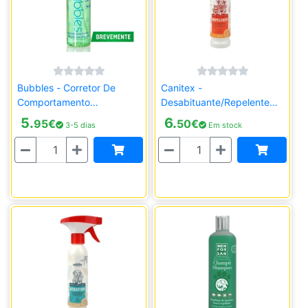
Bubbles - Corretor De
Canitex -
Comportamento
Desabituante/Repelente
(Habituante)
Para Cães E Gatos
5.
6.
95
€
50
€
3-5 dias
Em stock
Quantidade
Quantidade