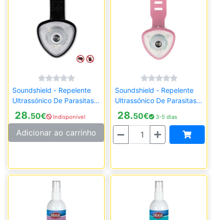
Soundshield - Repelente
Soundshield - Repelente
Ultrassónico De Parasitas -
Ultrassónico De Parasitas -
Preto
Rosa
28.
28.
50
€
50
€
Indisponível
3-5 dias
Quantidade
Adicionar ao carrinho