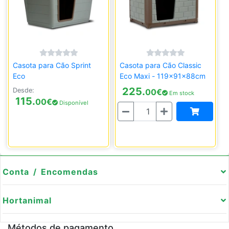
Casota para Cão Sprint
Casota para Cão Classic
Eco
Eco Maxi - 119x91x88cm
225.
Desde:
00
€
Em stock
115.
00
€
Disponível
Quantidade
Conta / Encomendas
Hortanimal
Métodos de pagamento