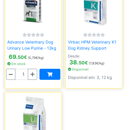
Advance Veterinary Dog
Virbac HPM Veterinary K1
Urinary Low Purine - 12kg
Dog Kidney Support
69.
Desde:
50
€
(5,79€/kg)
38.
50
€
(7,83€/kg)
Em stock
Disponível
Quantidade
Disponível em: 3, 12 kg