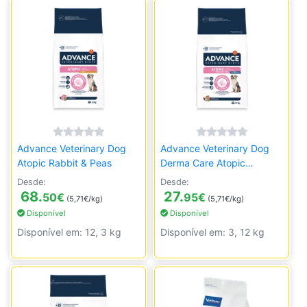
Advance Veterinary Dog
Advance Veterinary Dog
Atopic Rabbit & Peas
Derma Care Atopic
Medium/Maxi
Desde:
Desde:
68.
27.
50
€
95
€
(5,71€/kg)
(5,71€/kg)
Disponível
Disponível
Disponível em: 12, 3 kg
Disponível em: 3, 12 kg