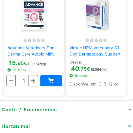
Advance Veterinary Dog
Virbac HPM Veterinary D1
Derma Care Atopic Mini
Dog Dermatology Support
1.5kg
15.
Desde:
95
€
(10,63€/kg)
40.
75
€
(8,58€/kg)
Em stock
Disponível
Quantidade
Disponível em: 3, 7, 12 kg
Conta / Encomendas
Hortanimal