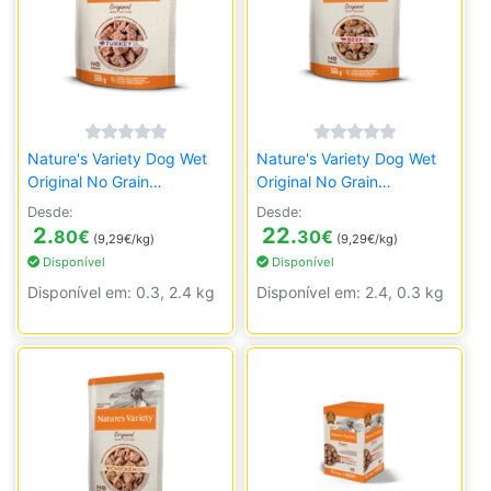
Nature's Variety Dog Wet
Nature's Variety Dog Wet
Original No Grain
Original No Grain
Medium/Maxi Peru
Medium/Maxi Vaca
Desde:
Desde:
2.
22.
80
€
30
€
(9,29€/kg)
(9,29€/kg)
Disponível
Disponível
Disponível em: 0.3, 2.4 kg
Disponível em: 2.4, 0.3 kg