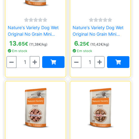
Nature's Variety Dog Wet
Nature's Variety Dog Wet
Original No Grain Mini
Original No Grain Mini
Frango - 8x150g
Multipack - 4x150g
13.
6.
65
€
25
€
(11,38€/kg)
(10,42€/kg)
Em stock
Em stock
Quantidade
Quantidade