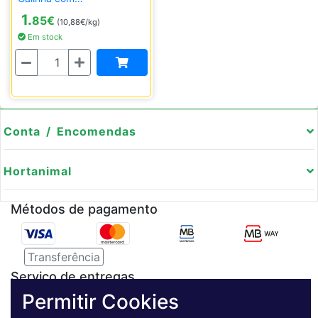
Batatas&Vegetais - 150g
1.
85
€
(10,88€/kg)
Em stock
Quantidade
Conta / Encomendas
Hortanimal
Métodos de pagamento
Transferência
Serviço de entregas
Permitir Cookies