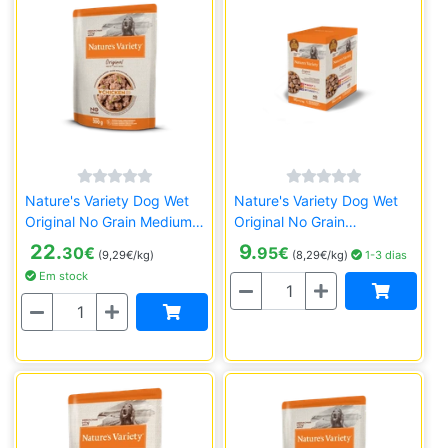
Nature's Variety Dog Wet
Nature's Variety Dog Wet
Original No Grain Medium
Original No Grain
Frango - 8x300g
Medium/Maxi Multipack
22.
9.
30
€
95
€
(9,29€/kg)
(8,29€/kg)
1-3 dias
4x300g
Em stock
Quantidade
Quantidade