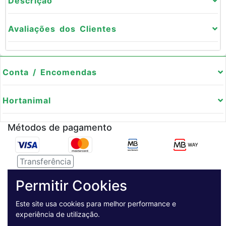
Descrição
Avaliações dos Clientes
Conta / Encomendas
Hortanimal
Métodos de pagamento
Transferência
Serviço de entregas
Permitir Cookies
Este site usa cookies para melhor performance e
Pagamento Seguro
experiência de utilização.