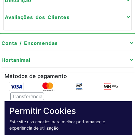
Descrição
Avaliações dos Clientes
Conta / Encomendas
Hortanimal
Métodos de pagamento
Transferência
Serviço de entregas
Permitir Cookies
Este site usa cookies para melhor performance e
Pagamento Seguro
experiência de utilização.