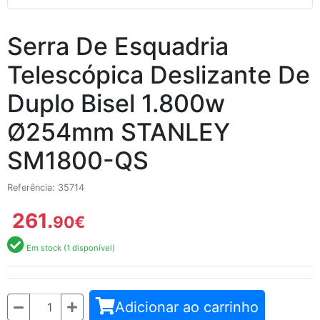
Serra De Esquadria
Telescópica Deslizante De
Duplo Bisel 1.800w
Ø254mm STANLEY
SM1800-QS
Referência: 35714
261.
90
€
Em stock (1 disponível)
Quantidade
Adicionar ao carrinho