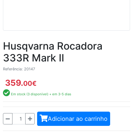
Husqvarna Rocadora
333R Mark II
Referência: 20147
359.
00
€
Em stock (3 disponível) + em 3-5 dias
Quantidade
Adicionar ao carrinho