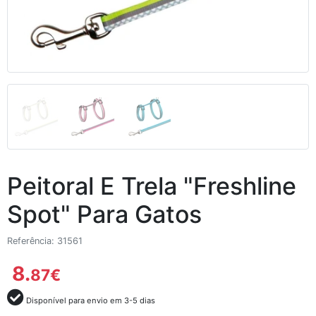
Peitoral E Trela "Freshline
Spot" Para Gatos
Referência: 31561
8.
87
€
Disponível para envio em 3-5 dias