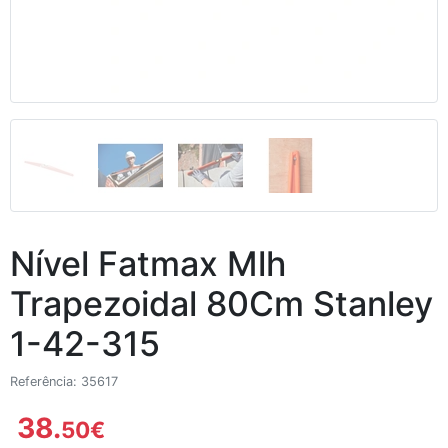
Nível Fatmax Mlh
Trapezoidal 80Cm Stanley
1-42-315
Referência: 35617
38.
50
€