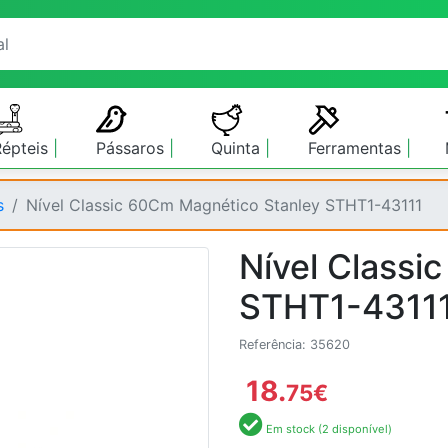
Répteis
Pássaros
Quinta
Ferramentas
s
Nível Classic 60Cm Magnético Stanley STHT1-43111
Nível Classi
STHT1-4311
Referência: 35620
18.
75
€
Em stock (2 disponível)