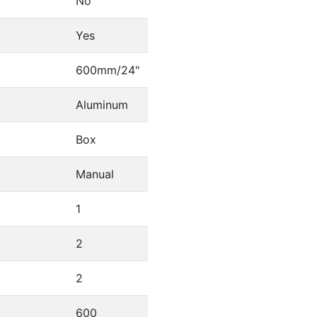
No
Yes
600mm/24"
Aluminum
Box
Manual
1
2
2
600