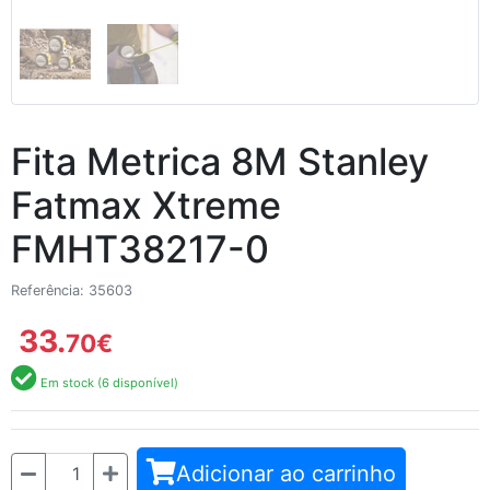
Fita Metrica 8M Stanley
Fatmax Xtreme
FMHT38217-0
Referência: 35603
33.
70
€
Em stock (6 disponível)
Quantidade
Adicionar ao carrinho