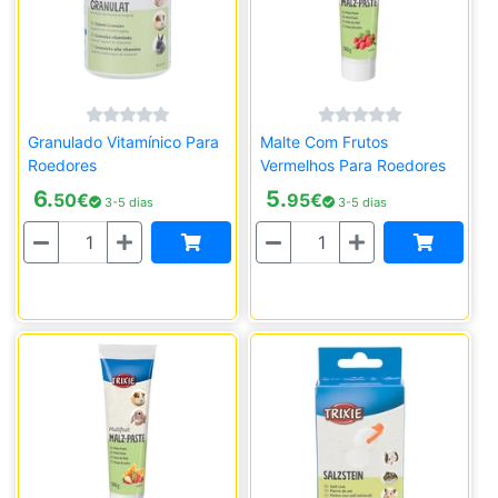
Granulado Vitamínico Para
Malte Com Frutos
Roedores
Vermelhos Para Roedores
6.
5.
50
€
95
€
3-5 dias
3-5 dias
Quantidade
Quantidade