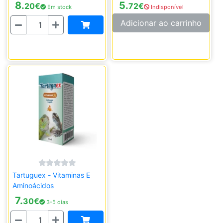
8.
5.
20
€
72
€
Em stock
Indisponível
Quantidade
Adicionar ao carrinho
Tartuguex - Vitaminas E
Aminoácidos
7.
30
€
3-5 dias
Quantidade