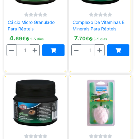
Cálcio Micro Granulado
Complexo De Vitaminas E
Para Répteis
Minerais Para Répteis
4.
7.
69
€
70
€
3-5 dias
3-5 dias
Quantidade
Quantidade