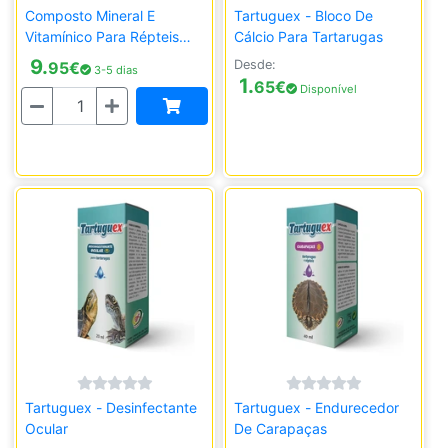
Composto Mineral E
Tartuguex - Bloco De
Vitamínico Para Répteis
Cálcio Para Tartarugas
Herbívoros
9.
Desde:
95
€
3-5 dias
1.
65
€
Disponível
Quantidade
Tartuguex - Desinfectante
Tartuguex - Endurecedor
Ocular
De Carapaças