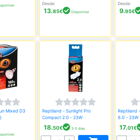
Desde:
Desde:
sponível
13.
9.
85
€
95
€
Disponível
sun Mixed D3
Reptiland - Sunlight Pro
Reptiland 
)
Compact 2.0 - 23W
6.0 - 23W
18.
17.
50
€
01
€
3-5 dias
sponível