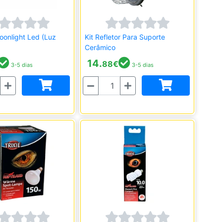
onlight Led (Luz
Kit Refletor Para Suporte
Cerâmico
14.
88
€
3-5 dias
3-5 dias
Quantidade