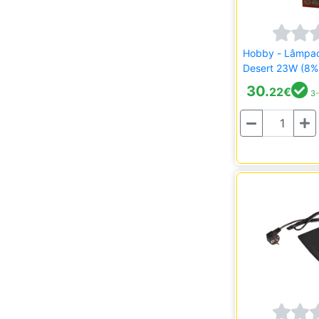
Hobby - Lâmpa
Desert 23W (8%
30.
22
€
3-
Quantidade