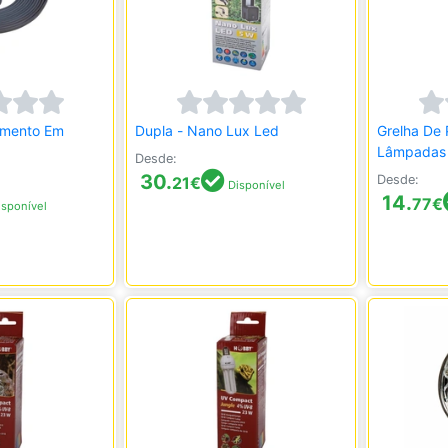
imento Em
Dupla - Nano Lux Led
Grelha De 
Lâmpadas 
Desde:
30.
Desde:
21
€
Disponível
14.
77
€
sponível