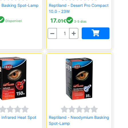
 - Basking Spot-Lamp
Reptiland - Desert Pro Compact
10.0 - 23W
17.
01
€
Disponível
3-5 dias
Quantidade
- Infrared Heat Spot
Reptiland - Neodymium Basking
Spot-Lamp