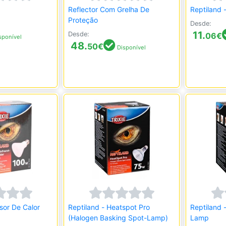
Reflector Com Grelha De
Reptiland
Proteção
Desde:
11.
Desde:
06
€
sponível
48.
50
€
Disponível
sor De Calor
Reptiland - Heatspot Pro
Reptiland 
(Halogen Basking Spot-Lamp)
Lamp