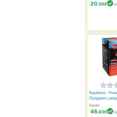
20.
50
€
Di
Reptiland - Pro
(Tungsten Lamp
Desde:
46.
65
€
Di