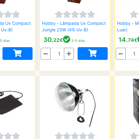
da Uv Compact
Hobby - Lâmpada Uv Compact
Hobby - Mo
 Uv-B)
Jungle 23W (4% Uv-B)
Luar)
30.
14.
22
€
74
€
5 dias
3-5 dias
Quantidade
Quantidade