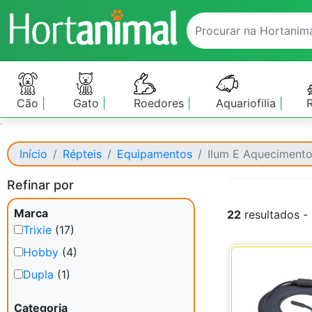
Cão
Gato
Roedores
Aquariofilia
Início
Répteis
Equipamentos
Ilum E Aqueciment
Refinar por
Marca
22
resultados -
Trixie
(17)
Hobby
(4)
Dupla
(1)
Categoria