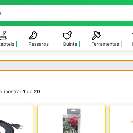
Répteis
Pássaros
Quinta
Ferramentas
o
 a mostrar
1
de
20
.