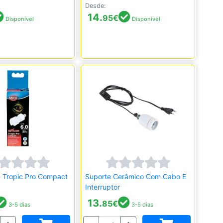
Desde:
14.
95
€
Disponível
Disponível
- Tropic Pro Compact
Suporte Cerâmico Com Cabo E
Interruptor
13.
85
€
3-5 dias
3-5 dias