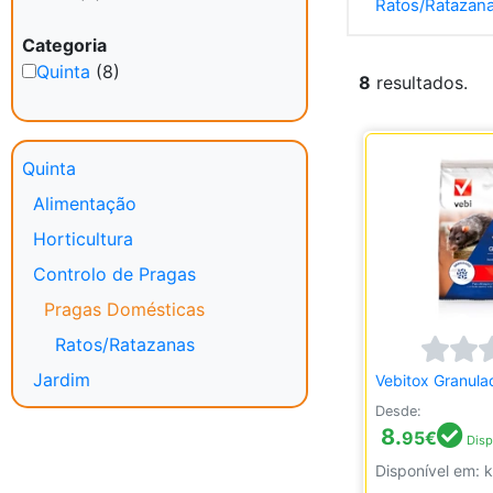
Ratos/Ratazan
Categoria
Quinta
(8)
8
resultados.
Quinta
Alimentação
Horticultura
Controlo de Pragas
Pragas Domésticas
Ratos/Ratazanas
Jardim
Vebitox Granula
Desde:
8.
95
€
Disp
Disponível em: 