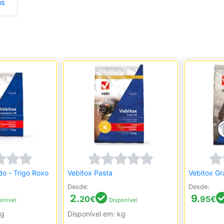
as
do - Trigo Roxo
Vebitox Pasta
Vebitox Gr
Desde:
Desde:
2.
9.
20
€
95
€
onível
Disponível
kg
Disponível em: kg