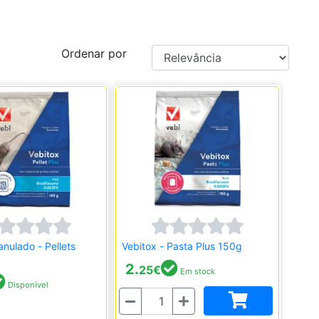
Ordenar por
anulado - Pellets
Vebitox - Pasta Plus 150g
2.
25
€
Em stock
Disponível
Quantidade