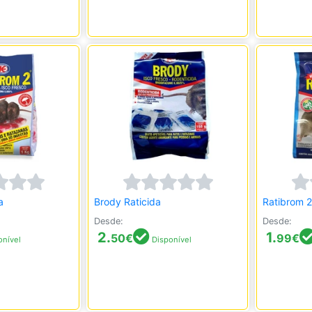
a
Brody Raticida
Ratibrom 2
Desde:
Desde:
2.
1.
50
€
99
€
nível
Disponível