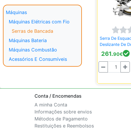
Máquinas
Máquinas Elétricas com Fio
Serras de Bancada
Serra De Esquad
Máquinas Bateria
Deslizante De Du
Máquinas Combustão
1.800w Ø254m
261.
90
€
SM1800-QS
Acessórios E Consumíveis
Quantidade
Conta / Encomendas
A minha Conta
Informações sobre envios
Métodos de Pagamento
Restituições e Reembolsos