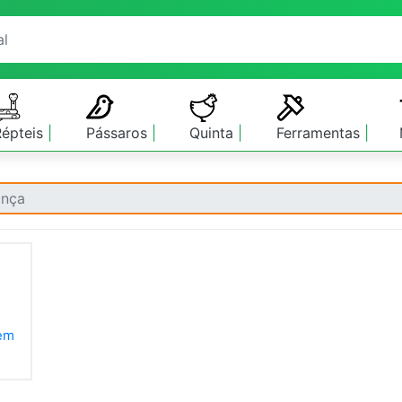
Répteis
Pássaros
Quinta
Ferramentas
ança
 em