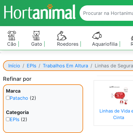
Cão
Gato
Roedores
Aquariofilia
Início
EPIs
Trabalhos Em Altura
Linhas de Segur
Refinar por
Marca
Patacho
(2)
Linhas de Vida
Categoria
Cinta
EPIs
(2)