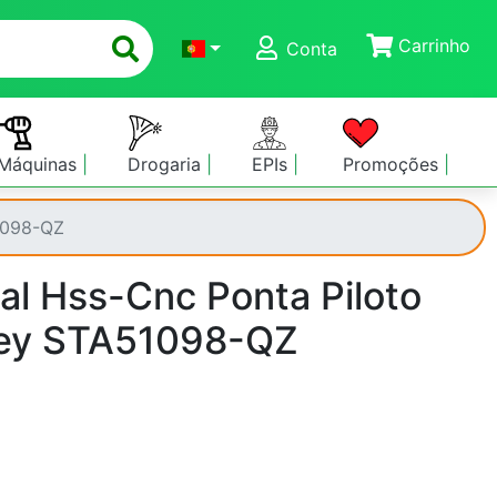
Carrinho
Conta
Máquinas
Drogaria
EPIs
Promoções
1098-QZ
al Hss-Cnc Ponta Piloto
ey STA51098-QZ