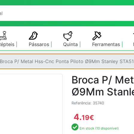
Répteis
Pássaros
Quinta
Ferramentas
Broca P/ Metal Hss-Cnc Ponta Piloto Ø9Mm Stanley STA5
Broca P/ Met
Ø9Mm Stanl
Referência: 35740
4.
19
€
Em stock (10 disponível)