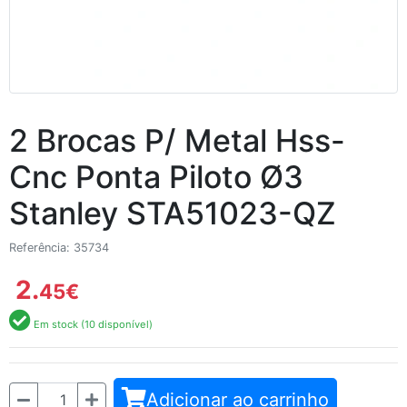
2 Brocas P/ Metal Hss-
Cnc Ponta Piloto Ø3
Stanley STA51023-QZ
Referência: 35734
2.
45
€
Em stock (10 disponível)
Quantidade
Adicionar ao carrinho