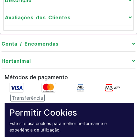
Descrição
Avaliações dos Clientes
Conta / Encomendas
Hortanimal
Métodos de pagamento
Transferência
Serviço de entregas
Permitir Cookies
Este site usa cookies para melhor performance e
Pagamento Seguro
experiência de utilização.