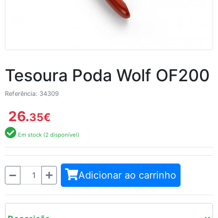
Tesoura Poda Wolf OF200
Referência: 34309
26.
35
€
Em stock (2 disponível)
Quantidade
Adicionar ao carrinho