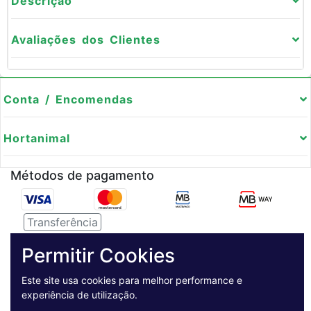
Descrição
Avaliações dos Clientes
Conta / Encomendas
Hortanimal
Métodos de pagamento
Transferência
Serviço de entregas
Permitir Cookies
Este site usa cookies para melhor performance e
Pagamento Seguro
experiência de utilização.