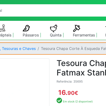
Répteis
Pássaros
Quinta
Ferramentas
s, Tesouras e Chaves
Tesoura Chapa Corte À Esqueda Fa
Tesoura Cha
Fatmax Stan
Referência: 35695
16.
90
€
Em stock (2 disponível)