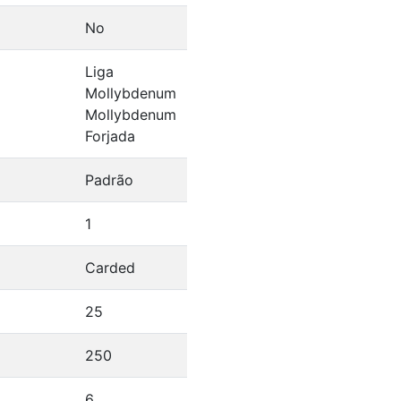
No
Liga
Mollybdenum
Mollybdenum
Forjada
Padrão
1
Carded
25
250
6