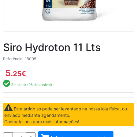
Siro Hydroton 11 Lts
Referência: 18005
5.
25
€
Em stock (96 disponível)
Este artigo só pode ser levantado na nossa loja física, ou
enviado mediante agendamento.
Contacte-nos para mais informações!
Quantidade