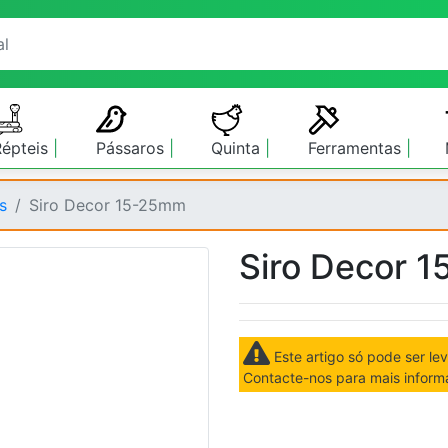
Répteis
Pássaros
Quinta
Ferramentas
s
Siro Decor 15-25mm
Siro Decor 
Este artigo só pode ser le
Contacte-nos para mais inform