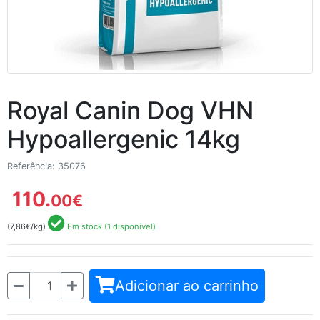
Royal Canin Dog VHN
Hypoallergenic 14kg
Referência: 35076
110.
00
€
(7,86€/kg)
Em stock (1 disponível)
Quantidade
Adicionar ao carrinho