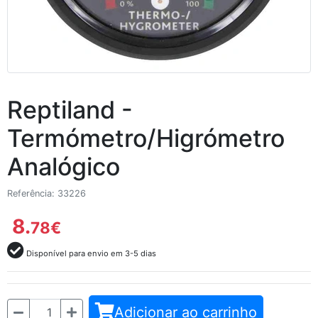
Reptiland -
Termómetro/Higrómetro
Analógico
Referência: 33226
8.
78
€
Disponível para envio em 3-5 dias
Quantidade
Adicionar ao carrinho