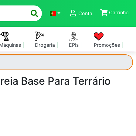
Carrinho
Conta
Máquinas
Drogaria
EPIs
Promoções
reia Base Para Terrário
s