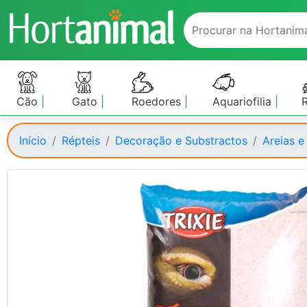
Cão
Gato
Roedores
Aquariofilia
Início
Répteis
Decoração e Substractos
Areias e