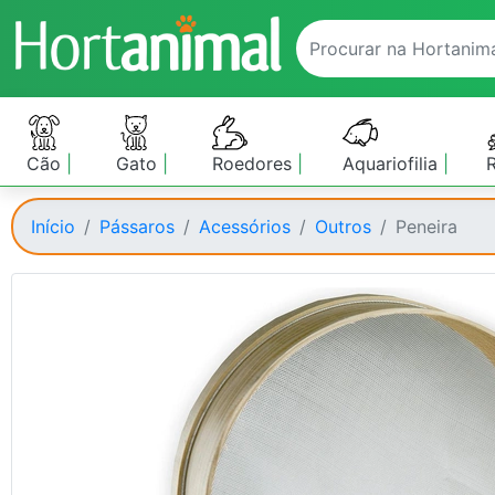
Cão
Gato
Roedores
Aquariofilia
Início
Pássaros
Acessórios
Outros
Peneira