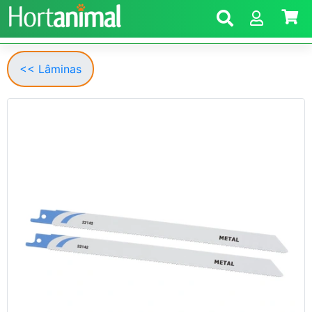
<< Lâminas
Anterior
Segui