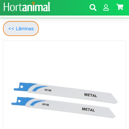
<< Lâminas
Anterior
Segui