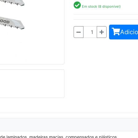
Em stock (8 disponível)
Seguinte
Adicio
Quantidade
 laminados, madeiras macias, compensados e plásticos