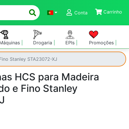
Carrinho
Conta
Máquinas
Drogaria
EPIs
Promoções
 Fino Stanley STA23072-XJ
nas HCS para Madeira
do e Fino Stanley
J