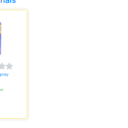
onais
Spray
el