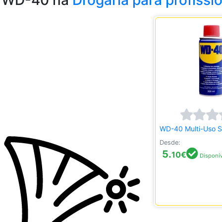
WD-40 na
Drogaria para profissi
WD-40 Multi-Uso 
Desde:
5.
10
€
Disponív