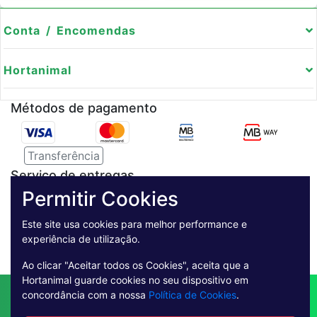
Conta / Encomendas
Hortanimal
Métodos de pagamento
Transferência
Serviço de entregas
Permitir Cookies
Pagamento Seguro
Este site usa cookies para melhor performance e
experiência de utilização.
Ao clicar "Aceitar todos os Cookies", aceita que a
Hortanimal guarde cookies no seu dispositivo em
Contactos
Envio
Condições de Venda
concordância com a nossa
Política de Cookies
.
Quem Somos
Métodos de Pagamento