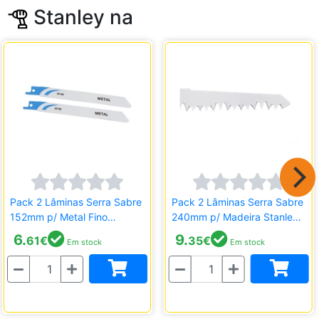
Stanley na
Pack 2 Lâminas Serra Sabre
Pack 2 Lâminas Serra Sabre
152mm p/ Metal Fino
240mm p/ Madeira Stanley
Stanley STA22132-XJ
STA21182-XJ
6.
9.
61
€
35
€
Em stock
Em stock
Quantidade
Quantidade