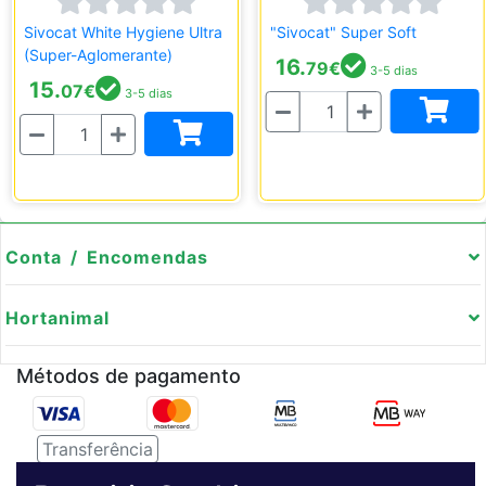
Sivocat White Hygiene Ultra
"Sivocat" Super Soft
(Super-Aglomerante)
16.
79
€
3-5 dias
15.
07
€
3-5 dias
Quantidade
Quantidade
Conta / Encomendas
Hortanimal
Métodos de pagamento
Transferência
Serviço de entregas