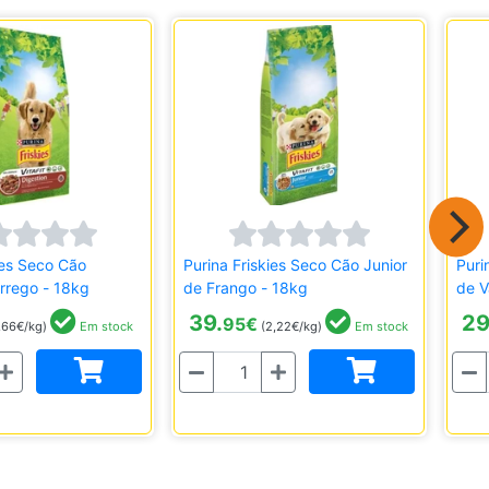
ies Seco Cão
Purina Friskies Seco Cão Junior
Puri
orrego - 18kg
de Frango - 18kg
de V
39.
29
95
€
,66€/kg)
Em stock
(2,22€/kg)
Em stock
Quantidade
Quantida