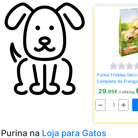
Purina Friskies Sec
Complete de Frango
29.
95
€
(1,66€/kg)
Quantidade
Purina na
Loja para Gatos