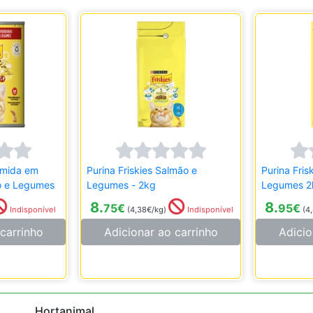
úmida em
Purina Friskies Salmão e
Purina Fris
o e Legumes
Legumes - 2kg
Legumes 2
8.
8.
75
€
95
€
Indisponível
(4,38€/kg)
Indisponível
(4
carrinho
Adicionar ao carrinho
Adicio
Hortanimal