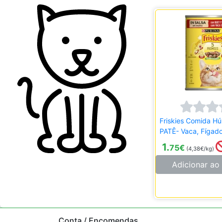
Friskies Comida H
PATÊ- Vaca, Fígad
1.
75
€
(4,38€/kg)
Adicionar ao 
Conta / Encomendas