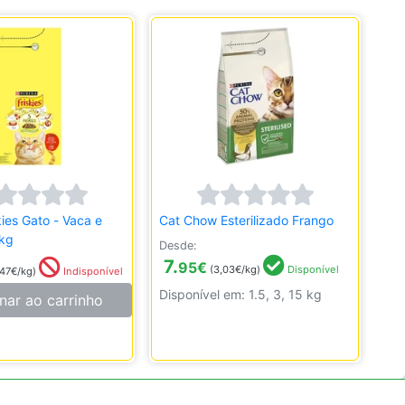
kies Gato - Vaca e
Cat Chow Esterilizado Frango
kg
Desde:
7.
95
€
(3,03€/kg)
Disponível
,47€/kg)
Indisponível
Disponível em: 1.5, 3, 15 kg
nar ao carrinho