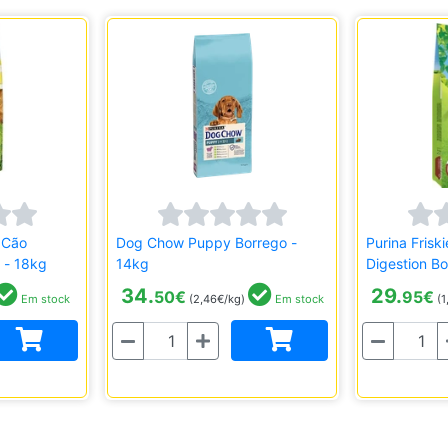
o Cão
Dog Chow Puppy Borrego -
Purina Frisk
 - 18kg
14kg
Digestion B
34.
29.
50
€
95
€
Em stock
(2,46€/kg)
Em stock
(1
Quantidade
Quantidade