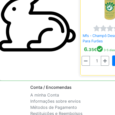
Mfs - Champô Deso
Para Furões
6.
35
€
3-5 dias
Quantidade
Conta / Encomendas
A minha Conta
Informações sobre envios
Métodos de Pagamento
Restituições e Reembolsos