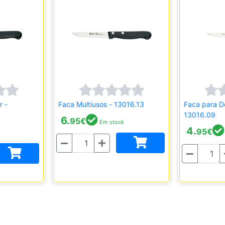
r -
Faca Multiusos - 13016.13
Faca para D
13016.09
6.
95
€
Em stock
4.
95
€
Quantidade
Quantidade