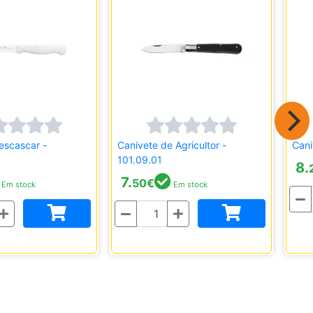
escascar -
Canivete de Agricultor -
Cani
101.09.01
8.
7.
50
€
Em stock
Em stock
Quantida
Quantidade