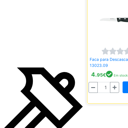
Faca para Descasca
13023.09
4.
95
€
Em stock
Quantidade