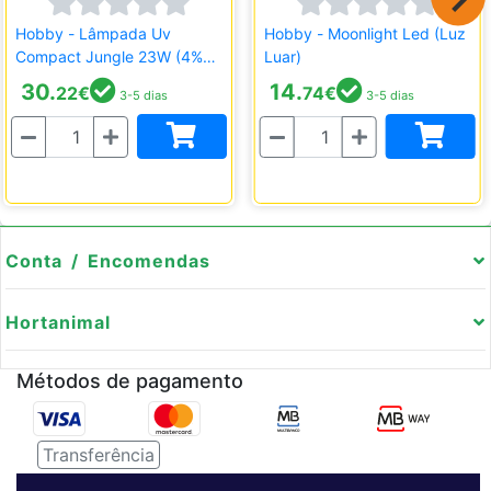
Hobby - Lâmpada Uv
Hobby - Moonlight Led (Luz
Compact Jungle 23W (4%
Luar)
Uv-B)
30.
14.
22
€
74
€
3-5 dias
3-5 dias
Quantidade
Quantidade
Conta / Encomendas
Hortanimal
Métodos de pagamento
Transferência
Serviço de entregas