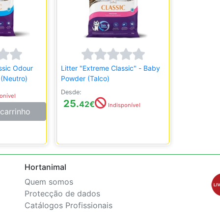
assic Odour
Litter "Extreme Classic" - Baby
(Neutro)
Powder (Talco)
Desde:
onível
25.
42
€
Indisponível
carrinho
Hortanimal
Quem somos
Protecção de dados
Catálogos Profissionais