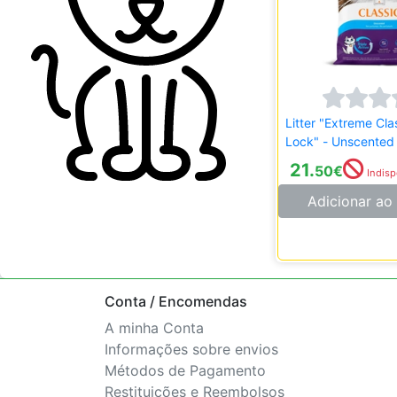
Litter "Extreme Cl
Lock" - Unscented 
21.
50
€
Indisp
Adicionar ao 
Conta / Encomendas
A minha Conta
Informações sobre envios
Métodos de Pagamento
Restituições e Reembolsos