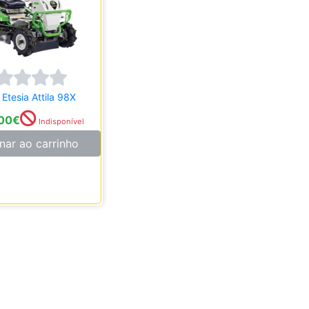
Etesia Attila 98X
00
€
Indisponível
nar ao carrinho