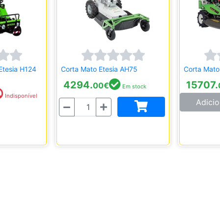
 Etesia H124
Corta Mato Etesia AH75
Corta Mato 
4294.
15707.
00
€
Em stock
Indisponível
Adicio
Quantidade