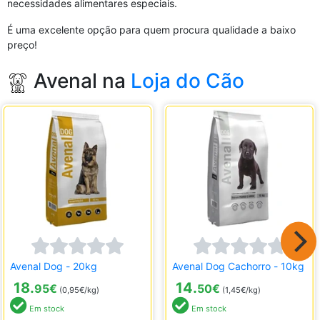
necessidades alimentares especiais.
É uma excelente opção para quem procura qualidade a baixo
preço!
Avenal na
Loja do Cão
Avenal Dog - 20kg
Avenal Dog Cachorro - 10kg
18.
14.
95
€
50
€
(0,95€/kg)
(1,45€/kg)
Em stock
Em stock