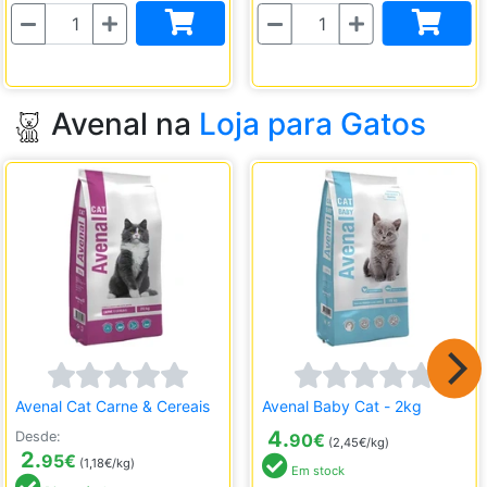
Quantidade
Quantidade
Avenal na
Loja para Gatos
Avenal Cat Carne & Cereais
Avenal Baby Cat - 2kg
4.
Desde:
90
€
(2,45€/kg)
2.
95
€
(1,18€/kg)
Em stock