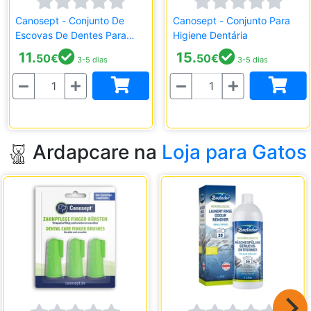
Canosept - Conjunto De
Canosept - Conjunto Para
Escovas De Dentes Para
Higiene Dentária
Dedo
11.
15.
50
€
50
€
3-5 dias
3-5 dias
Quantidade
Quantidade
Ardapcare na
Loja para Gatos