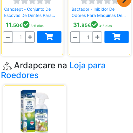
Canosept - Conjunto De
Bactador - Inibidor De
Escovas De Dentes Para
Odores Para Máquinas De
Dedo
Lavar Roupa
11.
31.
50
€
85
€
3-5 dias
3-5 dias
Quantidade
Quantidade
Ardapcare na
Loja para
Roedores