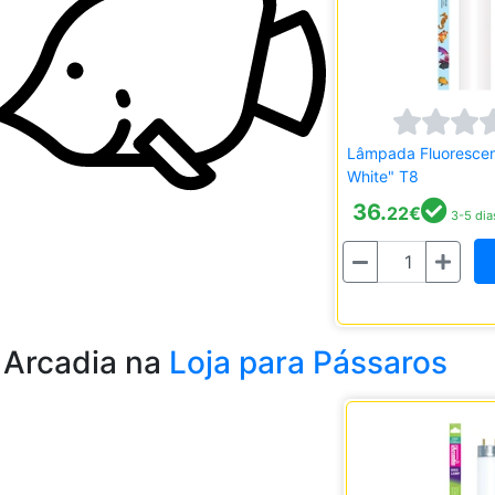
Lâmpada Fluorescen
White" T8
36.
22
€
3-5 dia
Quantidade
Arcadia na
Loja para Pássaros