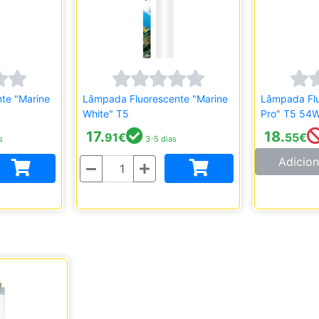
te "Marine
Lâmpada Fluorescente "Marine
Lâmpada Flu
White" T5
Pro" T5 54
17.
18.
91
€
55
€
s
3-5 dias
Adicion
Quantidade