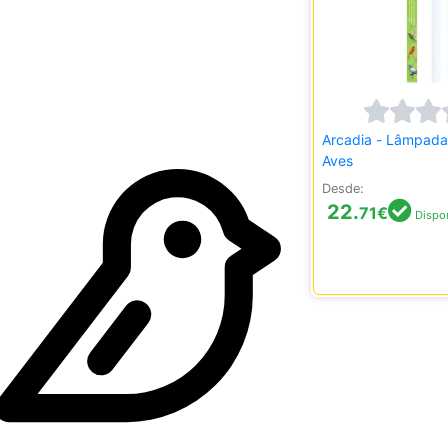
Arcadia - Lâmpada
Aves
Desde:
22.
71
€
Dispon