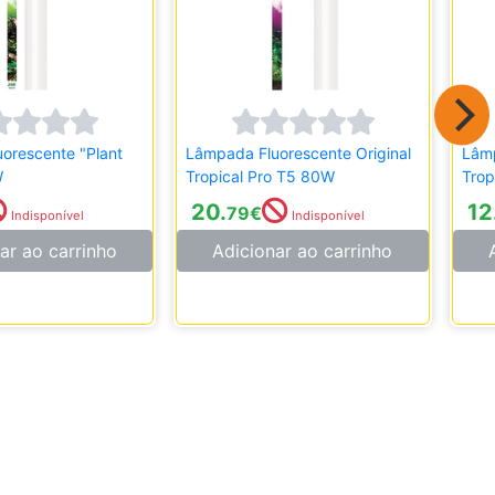
orescente "Plant
Lâmpada Fluorescente Original
Lâmp
W
Tropical Pro T5 80W
Trop
20.
12
79
€
Indisponível
Indisponível
ar ao carrinho
Adicionar ao carrinho