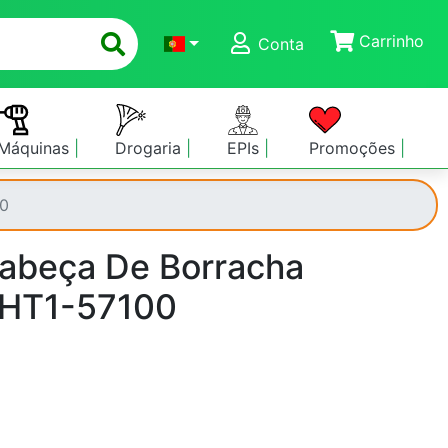
Carrinho
Conta
Máquinas
Drogaria
EPIs
Promoções
0
beça De Borracha
HT1-57100