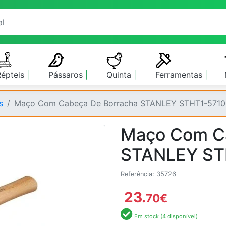
Répteis
Pássaros
Quinta
Ferramentas
s
Maço Com Cabeça De Borracha STANLEY STHT1-5710
Maço Com Ca
STANLEY ST
Referência: 35726
23.
70
€
Em stock (4 disponível)