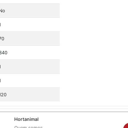
No
1
70
340
1
1
120
Hortanimal
Quem somos