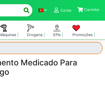
Carrinho
Conta
Máquinas
Drogaria
EPIs
Promoções
mento Medicado Para
ago
s