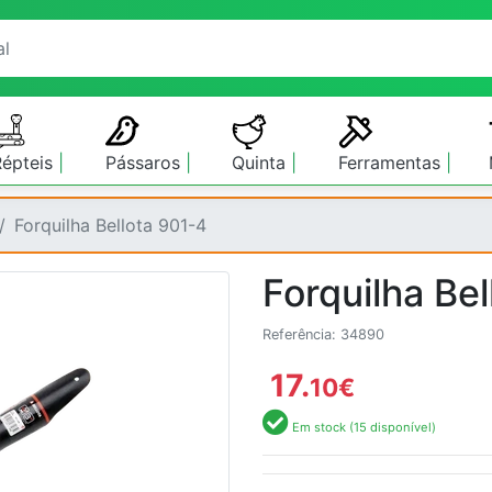
Répteis
Pássaros
Quinta
Ferramentas
Forquilha Bellota 901-4
Forquilha Be
Referência: 34890
17.
10
€
Em stock (15 disponível)